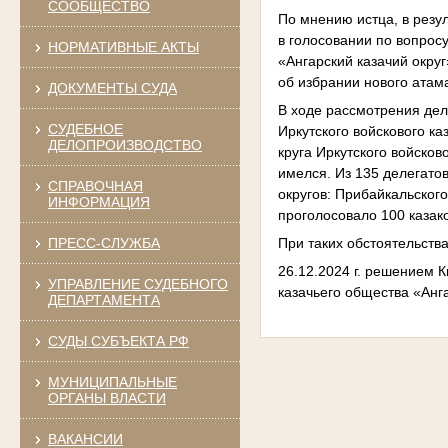
СООБЩЕСТВО
По мнению истца, в резу
в голосовании по вопрос
НОРМАТИВНЫЕ АКТЫ
«Ангарский казачий окру
об избрании нового атам
ДОКУМЕНТЫ СУДА
В ходе рассмотрения де
СУДЕБНОЕ
Иркутского войскового к
ДЕЛОПРОИЗВОДСТВО
круга Иркутского войско
имелся. Из 135 делегато
СПРАВОЧНАЯ
округов: Прибайкальского
ИНФОРМАЦИЯ
проголосовало 100 казако
При таких обстоятельств
ПРЕСС-СЛУЖБА
26.12.2024 г. решением К
УПРАВЛЕНИЕ СУДЕБНОГО
казачьего общества «Анга
ДЕПАРТАМЕНТА
СУДЫ СУБЪЕКТА РФ
МУНИЦИПАЛЬНЫЕ
ОРГАНЫ ВЛАСТИ
ВАКАНСИИ