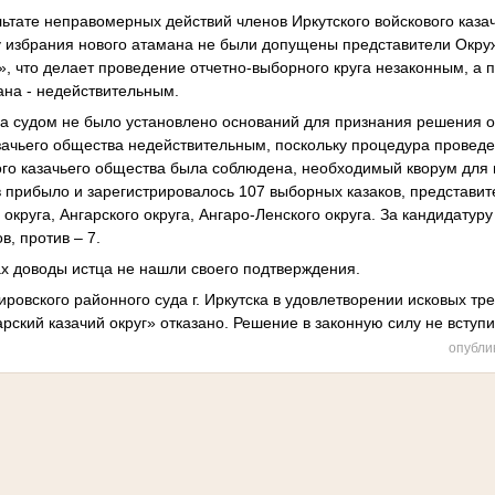
льтате неправомерных действий членов Иркутского войскового каза
у избрания нового атамана не были допущены представители Окру
г», что делает проведение отчетно-выборного круга незаконным, а
ана - недействительным.
ла судом не было установлено оснований для признания решения 
азачьего общества недействительным, поскольку процедура провед
вого казачьего общества была соблюдена, необходимый кворум для
в прибыло и зарегистрировалось 107 выборных казаков, представит
 округа, Ангарского округа, Ангаро-Ленского округа. За кандидатур
в, против – 7.
ах доводы истца не нашли своего подтверждения.
ировского районного суда г. Иркутска в удовлетворении исковых т
рский казачий округ» отказано. Решение в законную силу не вступи
опубли