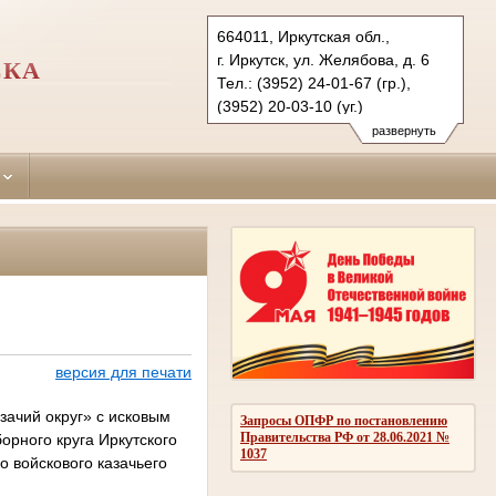
664011, Иркутская обл.,
г. Иркутск, ул. Желябова, д. 6
СКА
Тел.: (3952) 24-01-67 (гр.),
(3952) 20-03-10 (уг.)
kirovsky.irk@sudrf.ru
развернуть
версия для печати
зачий округ» с исковым
Запросы ОПФР по постановлению
Правительства РФ от 28.06.2021 №
орного круга Иркутского
1037
о войскового казачьего