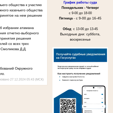
График работы суда
чьего общества к участию
Понедельник -
Четверг
жного казачьего общества
с 9-00 до 18-00
 принятое на нем решение
- с 9-00 до 16-45
Пятница
об избрании атамана
Обед
: с 13-00 до 13-45
ения отчетно-выборного
Выходные дни: суббота,
 принятия решения
воскресенье
елей со всех трех
у Смоликова Д.Д.
ребований Окружного
ло.
ковано 27.12.2024 05:43 (МСК)